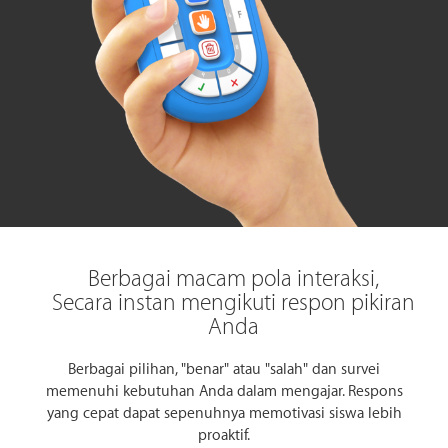
Berbagai macam pola interaksi,
Secara instan mengikuti respon pikiran
Anda
Desain permukaan melengkung
Berbagai pilihan, "benar" atau "salah" dan survei
Desain permukaan yang melengkung memberikan Anda
memenuhi kebutuhan Anda dalam mengajar. Respons
genggaman tangan yang sempurna saat memegang clicker.
yang cepat dapat sepenuhnya memotivasi siswa lebih
Selalu stabil, tidak peduli Anda beroperasi dengan satu atau
proaktif.
dua tangan, dan hampir tidak mudah tergelincir dari tangan